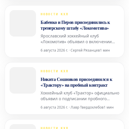
официально заявила пресс-служба
команды.
НОВОСТИ КХЛ
Бабенко и Перов присоединились к
тренерскому штабу «Локомотива»
Ярославский хоккейный клуб
«Локомотив» объявил о включении
Юрия Бабенко и Александра Перова в
6 августа 2026 г. · Сергей Рязанцев
1 мин
свой тренерский штаб. Об этом
сообщила пресс-служба команды.
НОВОСТИ КХЛ
Никита Сошников присоединился к
«Трактору» на пробный контракт
Хоккейный клуб «Трактор» официально
объявил о подписании пробного
контракта с нападающим Никитой
6 августа 2026 г. · Лавр Твердохлебов
1 мин
Сошниковым. Данная информация
подтверждена пресс-службой
Континентальной хоккейной лиги
(КХЛ).
НОВОСТИ КХЛ