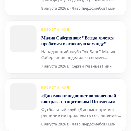
которой произошло перемещение
8 августа 2026 г. · Лавр Твердохлебов
1 мин
игроков между командами. Уфимский
клуб получил нападающего Джозефа
Бландизи, в то время как
петербургский клуб приобрел
НОВОСТИ КХЛ
спортивные права на голкипера
Малик Саберзянов: "Всегда хочется
Даниила Тарасова. 32-летний
пробиться в основную команду"
Бландизи выступал за
Нападающий клуба "Ак Барс" Малик
Саберзянов поделился своими
мыслями после напряженного матча
7 августа 2026 г. · Сергей Рязанцев
1 мин
против команды "Нефтяник", который
завершился победой "Ак Барса" со
счетом 4:3 по буллитам. Саберзянов
внес значительный вклад в успех,
НОВОСТИ КХЛ
забросив шайбу в основное время и
«Динамо» не подпишет полноценный
точно исполнив послематчевый бу
контракт с защитником Шепелевым
Футбольный клуб «Динамо» принял
решение не продлевать соглашение с
защитником Александром Шепелевым
6 августа 2026 г. · Лавр Твердохлебов
1 мин
на постоянной основе. Об этом