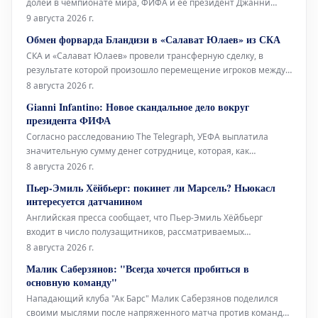
долей в чемпионате мира, ФИФА и ее президент Джанни
Инфантино решили дать решительный и наступательный
9 августа 2026 г.
ответ. В официальном заявлении они утверждают, что не
Обмен форварда Бландизи в «Салават Юлаев» из СКА
будут облегчать процесс для каких-либо потенциальных
СКА и «Салават Юлаев» провели трансферную сделку, в
оппонентов на предстоящ
результате которой произошло перемещение игроков между
командами. Уфимский клуб получил нападающего Джозефа
8 августа 2026 г.
Бландизи, в то время как петербургский клуб приобрел
Gianni Infantino: Новое скандальное дело вокруг
спортивные права на голкипера Даниила Тарасова. 32-летний
президента ФИФА
Бландизи выступал за
Согласно расследованию The Telegraph, УЕФА выплатила
значительную сумму денег сотруднице, которая, как
предполагается, имела отношения с Джанни Инфантино,
8 августа 2026 г.
когда нынешний президент ФИФА занимал пост
Пьер-Эмиль Хёйбьерг: покинет ли Марсель? Ньюкасл
генерального секретаря европейской организации. Это новое
интересуется датчанином
дело, которо
Английская пресса сообщает, что Пьер-Эмиль Хёйбьерг
входит в число полузащитников, рассматриваемых
«Ньюкаслом» для замены Бруно Гимарайнса и Сандро Тонали.
8 августа 2026 г.
Датчанин хорошо знаком с Премьер-лигой, выступая за
Малик Саберзянов: "Всегда хочется пробиться в
«Саутгемптон» (2016-2020) и «Тоттенхэм» (2020-2024).
основную команду"
«Марсель» на гран
Нападающий клуба "Ак Барс" Малик Саберзянов поделился
своими мыслями после напряженного матча против команды