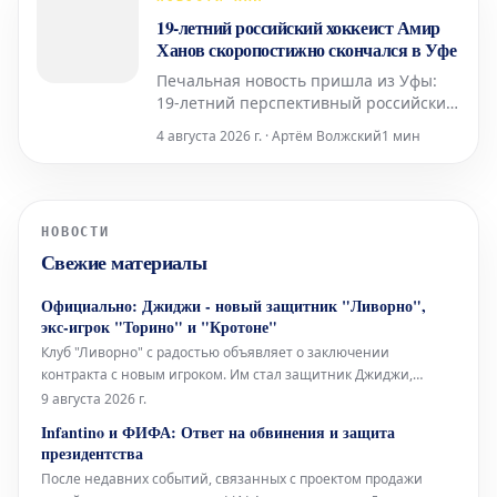
19-летний российский хоккеист Амир
Ханов скоропостижно скончался в Уфе
Печальная новость пришла из Уфы:
19-летний перспективный российский
хоккеист Амир Ханов ушел из жизни.
4 августа 2026 г. · Артём Волжский
1 мин
Трагический инцидент произошел во
время его свидания. Об этом стало
известно из сообщения Telegram-
канала Mash Batash, который
НОВОСТИ
ссылается на слова отца спортсмена.
Свежие материалы
Официально: Джиджи - новый защитник "Ливорно",
экс-игрок "Торино" и "Кротоне"
Клуб "Ливорно" с радостью объявляет о заключении
контракта с новым игроком. Им стал защитник Джиджи,
известный по выступлениям за такие команды, как "Торино" и
9 августа 2026 г.
"Кротоне". Этот трансфер является важным усилением для
Infantino и ФИФА: Ответ на обвинения и защита
обороны "Ливорно". Игрок привнесет в команду свой опыт и
президентства
профессионализм,
После недавних событий, связанных с проектом продажи