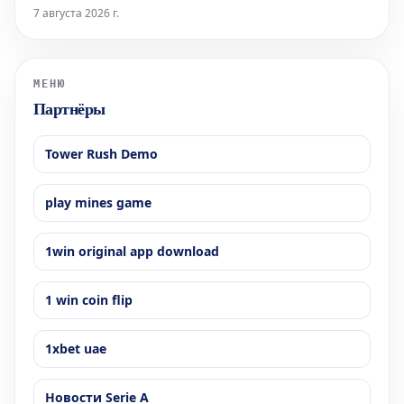
"Нефтяник", который завершился победой "Ак Барса" со
7 августа 2026 г.
счетом 4:3 по буллитам. Саберзянов внес значительный
вклад в успех, забросив шайбу в основное время и точно
исполнив послематчевый бу
МЕНЮ
Партнёры
Tower Rush Demo
play mines game
1win original app download
1 win coin flip
1xbet uae
Новости Serie A