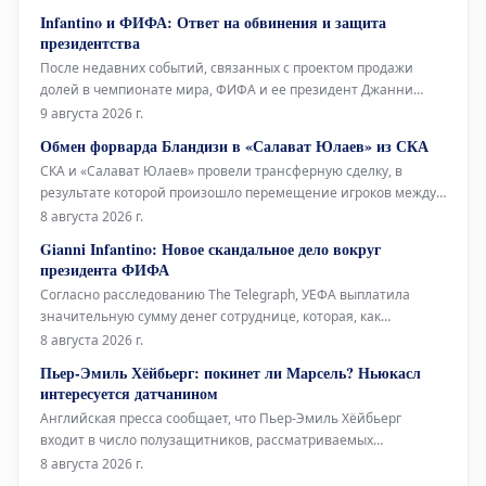
"Кротоне". Этот трансфер является важным усилением для
Infantino и ФИФА: Ответ на обвинения и защита
обороны "Ливорно". Игрок привнесет в команду свой опыт и
президентства
профессионализм,
После недавних событий, связанных с проектом продажи
долей в чемпионате мира, ФИФА и ее президент Джанни
Инфантино решили дать решительный и наступательный
9 августа 2026 г.
ответ. В официальном заявлении они утверждают, что не
Обмен форварда Бландизи в «Салават Юлаев» из СКА
будут облегчать процесс для каких-либо потенциальных
СКА и «Салават Юлаев» провели трансферную сделку, в
оппонентов на предстоящ
результате которой произошло перемещение игроков между
командами. Уфимский клуб получил нападающего Джозефа
8 августа 2026 г.
Бландизи, в то время как петербургский клуб приобрел
Gianni Infantino: Новое скандальное дело вокруг
спортивные права на голкипера Даниила Тарасова. 32-летний
президента ФИФА
Бландизи выступал за
Согласно расследованию The Telegraph, УЕФА выплатила
значительную сумму денег сотруднице, которая, как
предполагается, имела отношения с Джанни Инфантино,
8 августа 2026 г.
когда нынешний президент ФИФА занимал пост
Пьер-Эмиль Хёйбьерг: покинет ли Марсель? Ньюкасл
генерального секретаря европейской организации. Это новое
интересуется датчанином
дело, которо
Английская пресса сообщает, что Пьер-Эмиль Хёйбьерг
входит в число полузащитников, рассматриваемых
«Ньюкаслом» для замены Бруно Гимарайнса и Сандро Тонали.
8 августа 2026 г.
Датчанин хорошо знаком с Премьер-лигой, выступая за