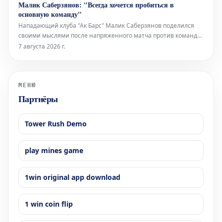
Малик Саберзянов: "Всегда хочется пробиться в
«Саутгемптон» (2016-2020) и «Тоттенхэм» (2020-2024).
основную команду"
«Марсель» на гран
Нападающий клуба "Ак Барс" Малик Саберзянов поделился
своими мыслями после напряженного матча против команды
"Нефтяник", который завершился победой "Ак Барса" со
7 августа 2026 г.
счетом 4:3 по буллитам. Саберзянов внес значительный
вклад в успех, забросив шайбу в основное время и точно
исполнив послематчевый бу
МЕНЮ
Партнёры
Tower Rush Demo
play mines game
1win original app download
1 win coin flip