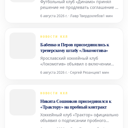
Футбольный клуб «Динамо» принял
решение не продлевать соглашение с
защитником Александром Шепелевым
6 августа 2026 г. · Лавр Твердохлебов
1 мин
на постоянной основе. Об этом
официально заявила пресс-служба
команды.
НОВОСТИ КХЛ
Бабенко и Перов присоединились к
тренерскому штабу «Локомотива»
Ярославский хоккейный клуб
«Локомотив» объявил о включении
Юрия Бабенко и Александра Перова в
6 августа 2026 г. · Сергей Рязанцев
1 мин
свой тренерский штаб. Об этом
сообщила пресс-служба команды.
НОВОСТИ КХЛ
Никита Сошников присоединился к
«Трактору» на пробный контракт
Хоккейный клуб «Трактор» официально
объявил о подписании пробного
контракта с нападающим Никитой