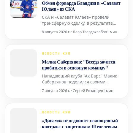
Обмен форварда Бландизи в «Салават
Юлаев» из СКА
СКА и «Салават Юлаев» провели
трансферную сделку, в результате
которой произошло перемещение
8 августа 2026 г. · Лавр Твердохлебов
1 мин
игроков между командами. Уфимский
клуб получил нападающего Джозефа
Бландизи, в то время как
петербургский клуб приобрел
НОВОСТИ КХЛ
спортивные права на голкипера
Малик Саберзянов: "Всегда хочется
Даниила Тарасова. 32-летний
пробиться в основную команду"
Бландизи выступал за
Нападающий клуба "Ак Барс" Малик
Саберзянов поделился своими
мыслями после напряженного матча
7 августа 2026 г. · Сергей Рязанцев
1 мин
против команды "Нефтяник", который
завершился победой "Ак Барса" со
счетом 4:3 по буллитам. Саберзянов
внес значительный вклад в успех,
НОВОСТИ КХЛ
забросив шайбу в основное время и
«Динамо» не подпишет полноценный
точно исполнив послематчевый бу
контракт с защитником Шепелевым