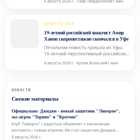
6 августа 2026 г. · Лавр Твердохлебов
1 мин
Сошниковым. Данная информация
подтверждена пресс-службой
Континентальной хоккейной лиги
(КХЛ).
НОВОСТИ КХЛ
19-летний российский хоккеист Амир
Ханов скоропостижно скончался в Уфе
Печальная новость пришла из Уфы:
19-летний перспективный российский
хоккеист Амир Ханов ушел из жизни.
4 августа 2026 г. · Артём Волжский
1 мин
Трагический инцидент произошел во
время его свидания. Об этом стало
известно из сообщения Telegram-
канала Mash Batash, который
НОВОСТИ
ссылается на слова отца спортсмена.
Свежие материалы
Официально: Джиджи - новый защитник "Ливорно",
экс-игрок "Торино" и "Кротоне"
Клуб "Ливорно" с радостью объявляет о заключении
контракта с новым игроком. Им стал защитник Джиджи,
известный по выступлениям за такие команды, как "Торино" и
9 августа 2026 г.