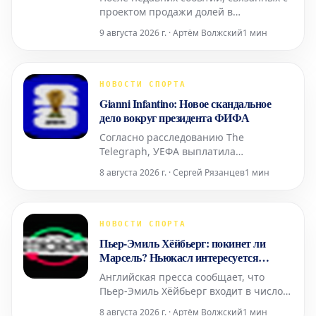
проектом продажи долей в
чемпионате мира, ФИФА и ее
9 августа 2026 г. · Артём Волжский
1 мин
президент Джанни Инфантино
решили дать решительный и
наступательный ответ. В официальном
заявлении они утверждают, что не
НОВОСТИ СПОРТА
будут облегчать процесс для каких-
Gianni Infantino: Новое скандальное
либо потенциальных оппонентов на
дело вокруг президента ФИФА
предстоящ
Согласно расследованию The
Telegraph, УЕФА выплатила
значительную сумму денег
8 августа 2026 г. · Сергей Рязанцев
1 мин
сотруднице, которая, как
предполагается, имела отношения с
Джанни Инфантино, когда нынешний
президент ФИФА занимал пост
НОВОСТИ СПОРТА
генерального секретаря европейской
Пьер-Эмиль Хёйбьерг: покинет ли
организации. Это новое дело, которо
Марсель? Ньюкасл интересуется
датчанином
Английская пресса сообщает, что
Пьер-Эмиль Хёйбьерг входит в число
полузащитников, рассматриваемых
8 августа 2026 г. · Артём Волжский
1 мин