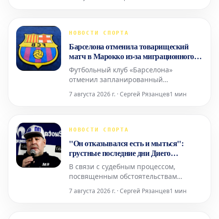
«Ньюкаслом» для замены Бруно
Гимарайнса и Сандро Тонали.
Датчанин хорошо знаком с Премьер-
лигой, выступая за «Саутгемптон»
НОВОСТИ СПОРТА
(2016-2020) и «Тоттенхэм» (2020-2024).
Барселона отменила товарищеский
«Марсель» на гран
матч в Марокко из-за миграционного
кризиса в Сеуте
Футбольный клуб «Барселона»
отменил запланированный
товарищеский матч, который должен
7 августа 2026 г. · Сергей Рязанцев
1 мин
был состояться в Танжере, Марокко, 15
августа. Противник команды в этой
встрече не был объявлен. Решение об
отмене связано с миграционным
НОВОСТИ СПОРТА
кризисом и трагическими событиями,
"Он отказывался есть и мыться":
произошедшими в испанском горо
грустные последние дни Диего
Марадоны, рассказанные его
В связи с судебным процессом,
массажистом
посвященным обстоятельствам
смерти Диего Марадоны, который
7 августа 2026 г. · Сергей Рязанцев
1 мин
скончался 25 ноября 2020 года в
возрасте всего 60 лет, Николас
Таффарель поделился