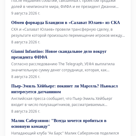
После недавних событий, связанных с проектом продажи
долей в чемпионате мира, ФИФА и ее президент Джанни
Инфантино решили дать решительный и наступательный
9 августа 2026 г.
ответ. В официальном заявлении они утверждают, что не
Обмен форварда Бландизи в «Салават Юлаев» из СКА
будут облегчать процесс для каких-либо потенциальных
СКА и «Салават Юлаев» провели трансферную сделку, в
оппонентов на предстоящ
результате которой произошло перемещение игроков между
командами. Уфимский клуб получил нападающего Джозефа
8 августа 2026 г.
Бландизи, в то время как петербургский клуб приобрел
Gianni Infantino: Новое скандальное дело вокруг
спортивные права на голкипера Даниила Тарасова. 32-летний
президента ФИФА
Бландизи выступал за
Согласно расследованию The Telegraph, УЕФА выплатила
значительную сумму денег сотруднице, которая, как
предполагается, имела отношения с Джанни Инфантино,
8 августа 2026 г.
когда нынешний президент ФИФА занимал пост
Пьер-Эмиль Хёйбьерг: покинет ли Марсель? Ньюкасл
генерального секретаря европейской организации. Это новое
интересуется датчанином
дело, которо
Английская пресса сообщает, что Пьер-Эмиль Хёйбьерг
входит в число полузащитников, рассматриваемых
«Ньюкаслом» для замены Бруно Гимарайнса и Сандро Тонали.
8 августа 2026 г.
Датчанин хорошо знаком с Премьер-лигой, выступая за
Малик Саберзянов: "Всегда хочется пробиться в
«Саутгемптон» (2016-2020) и «Тоттенхэм» (2020-2024).
основную команду"
«Марсель» на гран
Нападающий клуба "Ак Барс" Малик Саберзянов поделился