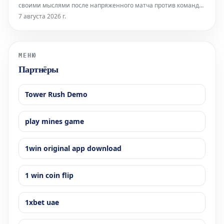
своими мыслями после напряженного матча против команды
"Нефтяник", который завершился победой "Ак Барса" со
7 августа 2026 г.
счетом 4:3 по буллитам. Саберзянов внес значительный
вклад в успех, забросив шайбу в основное время и точно
исполнив послематчевый бу
МЕНЮ
Партнёры
Tower Rush Demo
play mines game
1win original app download
1 win coin flip
1xbet uae