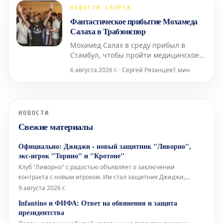
воспоминаниями о печальных
НОВОСТИ СПОРТА
последних днях аргентинской
Фантастическое прибытие Мохамеда
футбольной легенды. Массажист
Салаха в Трабзонспор
легендарного футболиста, Николас
Мохамед Салах в среду прибыл в
Стамбул, чтобы пройти медицинское
обследование для своего нового клуба
6 августа 2026 г. · Сергей Рязанцев
1 мин
— «Трабзонспора». Бывший игрок
«Ливерпуля» был встречен как
настоящая звезда своими новыми
болельщиками, прежде чем
НОВОСТИ
отправиться в город Трабзон в конце
Свежие материалы
дня, где его ждал еще более
впечатляющий
Официально: Джиджи - новый защитник "Ливорно",
экс-игрок "Торино" и "Кротоне"
Клуб "Ливорно" с радостью объявляет о заключении
контракта с новым игроком. Им стал защитник Джиджи,
известный по выступлениям за такие команды, как "Торино" и
9 августа 2026 г.
"Кротоне". Этот трансфер является важным усилением для
Infantino и ФИФА: Ответ на обвинения и защита
обороны "Ливорно". Игрок привнесет в команду свой опыт и
президентства
профессионализм,