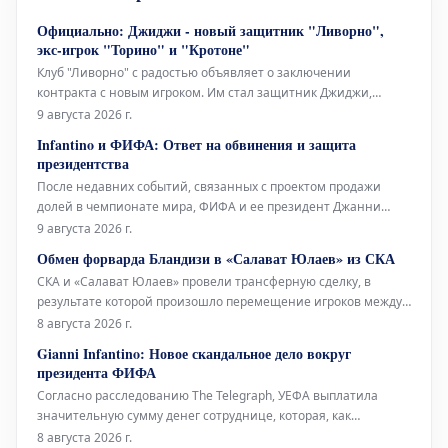
впечатляющий
Официально: Джиджи - новый защитник "Ливорно",
экс-игрок "Торино" и "Кротоне"
Клуб "Ливорно" с радостью объявляет о заключении
контракта с новым игроком. Им стал защитник Джиджи,
известный по выступлениям за такие команды, как "Торино" и
9 августа 2026 г.
"Кротоне". Этот трансфер является важным усилением для
Infantino и ФИФА: Ответ на обвинения и защита
обороны "Ливорно". Игрок привнесет в команду свой опыт и
президентства
профессионализм,
После недавних событий, связанных с проектом продажи
долей в чемпионате мира, ФИФА и ее президент Джанни
Инфантино решили дать решительный и наступательный
9 августа 2026 г.
ответ. В официальном заявлении они утверждают, что не
Обмен форварда Бландизи в «Салават Юлаев» из СКА
будут облегчать процесс для каких-либо потенциальных
СКА и «Салават Юлаев» провели трансферную сделку, в
оппонентов на предстоящ
результате которой произошло перемещение игроков между
командами. Уфимский клуб получил нападающего Джозефа
8 августа 2026 г.
Бландизи, в то время как петербургский клуб приобрел
Gianni Infantino: Новое скандальное дело вокруг
спортивные права на голкипера Даниила Тарасова. 32-летний
президента ФИФА
Бландизи выступал за
Согласно расследованию The Telegraph, УЕФА выплатила
значительную сумму денег сотруднице, которая, как
предполагается, имела отношения с Джанни Инфантино,
8 августа 2026 г.