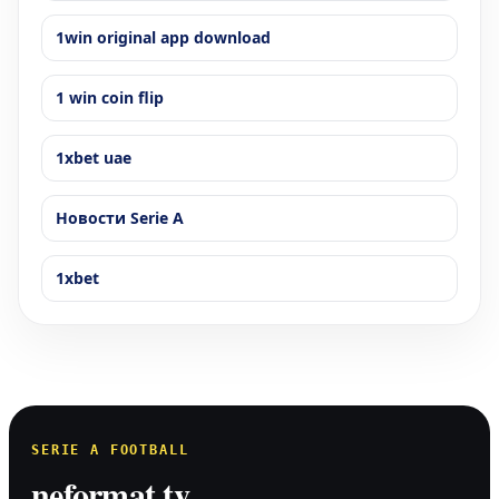
1win original app download
1 win coin flip
1xbet uae
Новости Serie A
1xbet
SERIE A FOOTBALL
neformat.tv