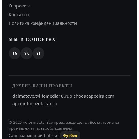
О проекте
Контакты
Политика конфиденциальности
МЫ В СОЦСЕТЯХ
TG
VK
YT
ДРУГИЕ НАШИ ПРОЕКТЫ
dalmatovo.tv
lifemedia18.ru
bichodacapoeira.com
apor.info
gazeta-vn.ru
©
2026
neformat.tv
.
Все права защищены.
Все материалы
принадлежат правообладателям.
Сайт под защитой Trafficveil
Футбол