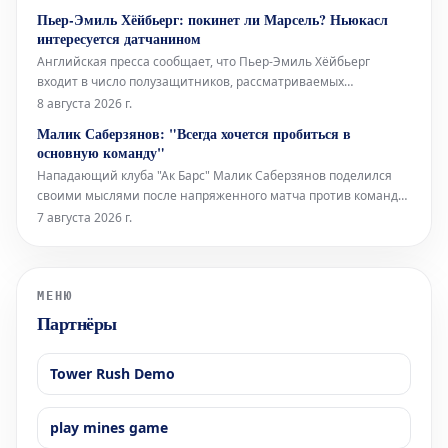
когда нынешний президент ФИФА занимал пост
Пьер-Эмиль Хёйбьерг: покинет ли Марсель? Ньюкасл
генерального секретаря европейской организации. Это новое
интересуется датчанином
дело, которо
Английская пресса сообщает, что Пьер-Эмиль Хёйбьерг
входит в число полузащитников, рассматриваемых
«Ньюкаслом» для замены Бруно Гимарайнса и Сандро Тонали.
8 августа 2026 г.
Датчанин хорошо знаком с Премьер-лигой, выступая за
Малик Саберзянов: "Всегда хочется пробиться в
«Саутгемптон» (2016-2020) и «Тоттенхэм» (2020-2024).
основную команду"
«Марсель» на гран
Нападающий клуба "Ак Барс" Малик Саберзянов поделился
своими мыслями после напряженного матча против команды
"Нефтяник", который завершился победой "Ак Барса" со
7 августа 2026 г.
счетом 4:3 по буллитам. Саберзянов внес значительный
вклад в успех, забросив шайбу в основное время и точно
исполнив послематчевый бу
МЕНЮ
Партнёры
Tower Rush Demo
play mines game