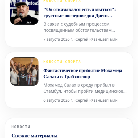
НОВОСТИ СПОРТА
кризисом и трагическими событиями,
"Он отказывался есть и мыться":
произошедшими в испанском горо
грустные последние дни Диего
Марадоны, рассказанные его
В связи с судебным процессом,
массажистом
посвященным обстоятельствам
смерти Диего Марадоны, который
7 августа 2026 г. · Сергей Рязанцев
1 мин
скончался 25 ноября 2020 года в
возрасте всего 60 лет, Николас
Таффарель поделился
воспоминаниями о печальных
НОВОСТИ СПОРТА
последних днях аргентинской
Фантастическое прибытие Мохамеда
футбольной легенды. Массажист
Салаха в Трабзонспор
легендарного футболиста, Николас
Мохамед Салах в среду прибыл в
Стамбул, чтобы пройти медицинское
обследование для своего нового клуба
6 августа 2026 г. · Сергей Рязанцев
1 мин
— «Трабзонспора». Бывший игрок
«Ливерпуля» был встречен как
настоящая звезда своими новыми
болельщиками, прежде чем
НОВОСТИ
отправиться в город Трабзон в конце
Свежие материалы
дня, где его ждал еще более