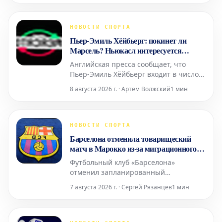
предполагается, имела отношения с
Джанни Инфантино, когда нынешний
президент ФИФА занимал пост
НОВОСТИ СПОРТА
генерального секретаря европейской
Пьер-Эмиль Хёйбьерг: покинет ли
организации. Это новое дело, которо
Марсель? Ньюкасл интересуется
датчанином
Английская пресса сообщает, что
Пьер-Эмиль Хёйбьерг входит в число
полузащитников, рассматриваемых
8 августа 2026 г. · Артём Волжский
1 мин
«Ньюкаслом» для замены Бруно
Гимарайнса и Сандро Тонали.
Датчанин хорошо знаком с Премьер-
лигой, выступая за «Саутгемптон»
НОВОСТИ СПОРТА
(2016-2020) и «Тоттенхэм» (2020-2024).
Барселона отменила товарищеский
«Марсель» на гран
матч в Марокко из-за миграционного
кризиса в Сеуте
Футбольный клуб «Барселона»
отменил запланированный
товарищеский матч, который должен
7 августа 2026 г. · Сергей Рязанцев
1 мин
был состояться в Танжере, Марокко, 15
августа. Противник команды в этой
встрече не был объявлен. Решение об
отмене связано с миграционным