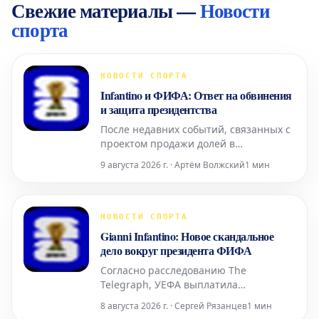
Свежие материалы
—
Новости
спорта
НОВОСТИ СПОРТА
Infantino и ФИФА: Ответ на обвинения
и защита президентства
После недавних событий, связанных с
проектом продажи долей в
чемпионате мира, ФИФА и ее
9 августа 2026 г. · Артём Волжский
1 мин
президент Джанни Инфантино
решили дать решительный и
наступательный ответ. В официальном
заявлении они утверждают, что не
НОВОСТИ СПОРТА
будут облегчать процесс для каких-
Gianni Infantino: Новое скандальное
либо потенциальных оппонентов на
дело вокруг президента ФИФА
предстоящ
Согласно расследованию The
Telegraph, УЕФА выплатила
значительную сумму денег
8 августа 2026 г. · Сергей Рязанцев
1 мин
сотруднице, которая, как