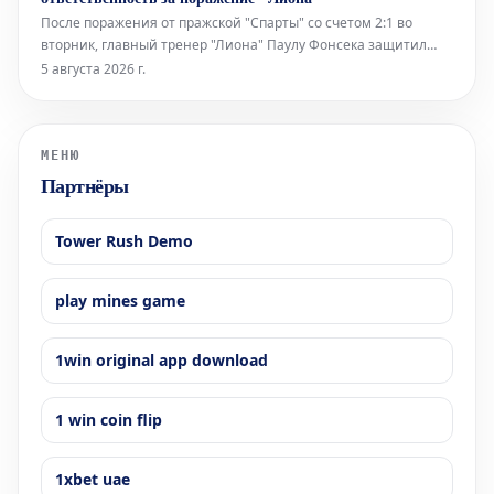
После поражения от пражской "Спарты" со счетом 2:1 во
вторник, главный тренер "Лиона" Паулу Фонсека защитил
свою тактическую расстановку. Он признал, что его выбор и
5 августа 2026 г.
игровая система были правильными. "Лиону" теперь
необходимо победить в ответном матче, чтобы иметь шанс
сыграть в стыковых играх
МЕНЮ
Партнёры
Tower Rush Demo
play mines game
1win original app download
1 win coin flip
1xbet uae