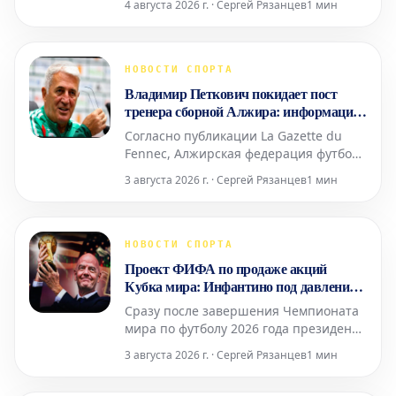
4 августа 2026 г. · Сергей Рязанцев
1 мин
Петковичем. Бывший наставник
алжирской сборной занимал эту
должность с февраля 2024 года. Под
его руководством команда дошла до
НОВОСТИ СПОРТА
четвертьфинала Кубка африканских
Владимир Петкович покидает пост
наций (CAN) и вышла в 1/8 финала
тренера сборной Алжира: информация
Чемпио
СМИ
Согласно публикации La Gazette du
Fennec, Алжирская федерация футбола
приняла решение о расторжении
3 августа 2026 г. · Сергей Рязанцев
1 мин
контракта с Владимиром Петковичем.
Сообщается, что федерация уже
занимается поиском его преемника.
Это решение последовало через
НОВОСТИ СПОРТА
несколько недель после вылета
Проект ФИФА по продаже акций
сборной Алжира из 1/8 финала с
Кубка мира: Инфантино под давлением
миним
критики, УЕФА выражает
Сразу после завершения Чемпионата
недовольство
мира по футболу 2026 года президент
ФИФА Джанни Инфантино вновь
3 августа 2026 г. · Сергей Рязанцев
1 мин
столкнулся с волной критики.
Причиной стал раскрытый проект по