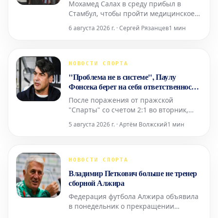
Мохамед Салах в среду прибыл в
Стамбул, чтобы пройти медицинское
обследование для своего нового клуба
6 августа 2026 г. · Сергей Рязанцев
1 мин
— «Трабзонспора». Бывший игрок
«Ливерпуля» был встречен как
настоящая звезда своими новыми
болельщиками, прежде чем
НОВОСТИ СПОРТА
отправиться в город Трабзон в конце
"Проблема не в системе", Паулу
дня, где его ждал еще более
Фонсека берет на себя ответственность
впечатляющий
за поражение "Лиона"
После поражения от пражской
"Спарты" со счетом 2:1 во вторник,
главный тренер "Лиона" Паулу
5 августа 2026 г. · Артём Волжский
1 мин
Фонсека защитил свою тактическую
расстановку. Он признал, что его
выбор и игровая система были
правильными. "Лиону" теперь
НОВОСТИ СПОРТА
необходимо победить в ответном
Владимир Петкович больше не тренер
матче, чтобы иметь шанс сыграть в
сборной Алжира
стыковых играх
Федерация футбола Алжира объявила
в понедельник о прекращении
сотрудничества с Владимиром