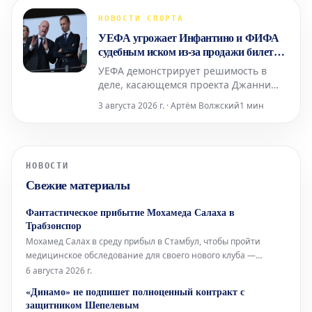
созданию коммерческой компании
ФИФА с целью привлечения частных
НОВОСТИ СПОРТА
инвесторов и открытия доступа к
УЕФА угрожает Инфантино и ФИФА
капиталу. Этот амбициозный, но к
судебным иском из-за продажи билетов
на ЧМ и предостерегает о документах
УЕФА демонстрирует решимость в
деле, касающемся проекта Джанни
Инфантино по созданию FIFA Forward
3 августа 2026 г. · Артём Волжский
1 мин
Enterprise. Организация не намерена
останавливаться на достигнутом и
угрожает руководству мирового
футбольного органа судебными
НОВОСТИ
исками.
Свежие материалы
Фантастическое прибытие Мохамеда Салаха в
Трабзонспор
Мохамед Салах в среду прибыл в Стамбул, чтобы пройти
медицинское обследование для своего нового клуба —
«Трабзонспора». Бывший игрок «Ливерпуля» был встречен как
6 августа 2026 г.
настоящая звезда своими новыми болельщиками, прежде
«Динамо» не подпишет полноценный контракт с
чем отправиться в город Трабзон в конце дня, где его ждал
защитником Шепелевым
еще более впечатляющий