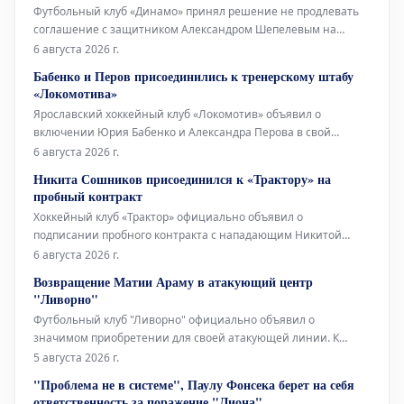
Футбольный клуб «Динамо» принял решение не продлевать
соглашение с защитником Александром Шепелевым на
постоянной основе. Об этом официально заявила пресс-
6 августа 2026 г.
служба команды.
Бабенко и Перов присоединились к тренерскому штабу
«Локомотива»
Ярославский хоккейный клуб «Локомотив» объявил о
включении Юрия Бабенко и Александра Перова в свой
тренерский штаб. Об этом сообщила пресс-служба команды.
6 августа 2026 г.
Никита Сошников присоединился к «Трактору» на
пробный контракт
Хоккейный клуб «Трактор» официально объявил о
подписании пробного контракта с нападающим Никитой
Сошниковым. Данная информация подтверждена пресс-
6 августа 2026 г.
службой Континентальной хоккейной лиги (КХЛ).
Возвращение Матии Араму в атакующий центр
"Ливорно"
Футбольный клуб "Ливорно" официально объявил о
значимом приобретении для своей атакующей линии. К
команде присоединился Матия Араму, игрок 1995 года
5 августа 2026 г.
рождения. Это будет уже второе выступление спортсмена за
"Проблема не в системе", Паулу Фонсека берет на себя
"амаранто" после его пребывания в клубе в сезоне 2015/16.
ответственность за поражение "Лиона"