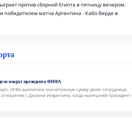
ыграет против сборной Египта в пятницу вечером.
м победителем матча Аргентина - Кабо-Верде в
орта
е дело вокруг президента ФИФА
raph, УЕФА выплатила значительную сумму денег сотруднице,
ела отношения с Джанни Инфантино, когда нынешний президен
ря европейской организации. Это новое дело, которо