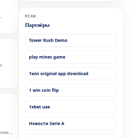
поделился воспоминаниями о печальных
последних днях аргентинской футбольной
легенды. Массажист легендарного футболиста,
МЕНЮ
ль» на
Николас
Партнёры
Tower Rush Demo
play mines game
л
1win original app download
ми в
1 win coin flip
1xbet uae
Новости Serie A
иями о