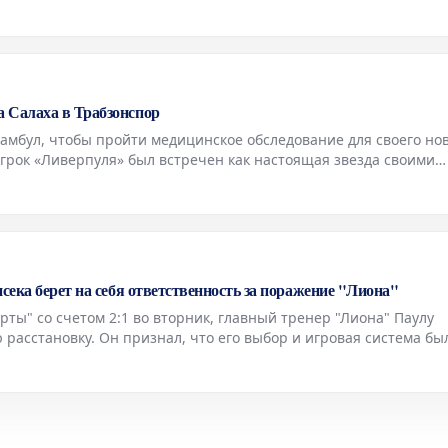
нской футбольной легенды. Массажист легендарного футболист
 Салаха в Трабзонспор
тамбул, чтобы пройти медицинское обследование для своего но
грок «Ливерпуля» был встречен как настоящая звезда своими
тправиться в город Трабзон в конце дня, где его ждал еще бо
сека берет на себя ответственность за поражение "Лиона"
ты" со счетом 2:1 во вторник, главный тренер "Лиона" Паулу
расстановку. Он признал, что его выбор и игровая система бы
ходимо победить в ответном матче, чтобы иметь шанс сыграть 