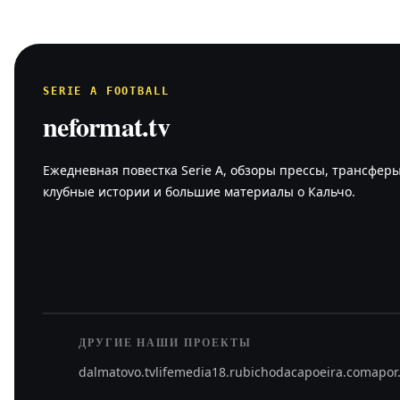
SERIE A FOOTBALL
neformat.tv
Ежедневная повестка Serie A, обзоры прессы, трансферы
клубные истории и большие материалы о Кальчо.
ДРУГИЕ НАШИ ПРОЕКТЫ
dalmatovo.tv
lifemedia18.ru
bichodacapoeira.com
apor