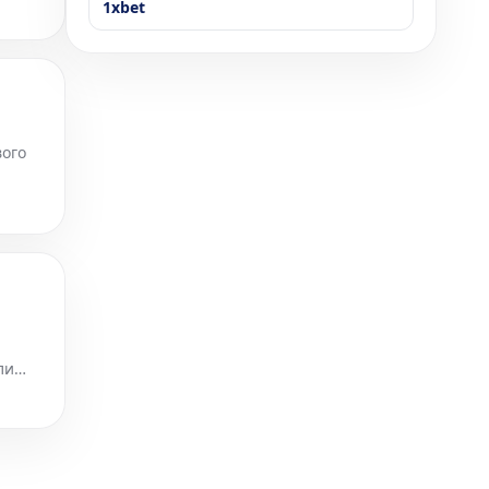
а,
1xbet
вого
лее
ли
в