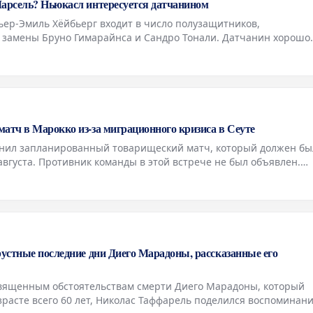
Марсель? Ньюкасл интересуется датчанином
ьер-Эмиль Хёйбьерг входит в число полузащитников,
 замены Бруно Гимарайнса и Сандро Тонали. Датчанин хорошо
а «Саутгемптон» (2016-2020) и «Тоттенхэм» (2020-2024). «Марсе
атч в Марокко из-за миграционного кризиса в Сеуте
енил запланированный товарищеский матч, который должен бы
 августа. Противник команды в этой встрече не был объявлен.
рационным кризисом и трагическими событиями, произошедши
рустные последние дни Диего Марадоны, рассказанные его
священным обстоятельствам смерти Диего Марадоны, который
озрасте всего 60 лет, Николас Таффарель поделился воспоминан