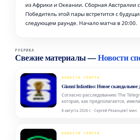
из Африки и Океании. Сборная Австралии с
Победитель этой пары встретится с будущи
следующем раунде. Начало матча в 20:00.
РУБРИКА
Свежие материалы
—
Новости сп
НОВОСТИ СПОРТА
Gianni Infantino: Новое скандально
Согласно расследованию The Teleg
которая, как предполагается, им
занимал пост генерального секрета
8 августа 2026 г. · Сергей Рязанцев
1 мин
НОВОСТИ СПОРТА