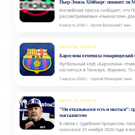
Пьер-Эмиль Хёйбьерг: покинет ли 
Английская пресса сообщает, что П
рассматриваемых «Ньюкаслом» для
знаком с Премьер-лигой, выступая з
8 августа 2026 г. · Артём Волжский
1 мин
гран
НОВОСТИ СПОРТА
Барселона отменила товарищеский м
Футбольный клуб «Барселона» отм
состояться в Танжере, Марокко, 15
Решение об отмене связано с миг
7 августа 2026 г. · Сергей Рязанцев
1 мин
испанском горо
НОВОСТИ СПОРТА
"Он отказывался есть и мыться": г
массажистом
В связи с судебным процессом, по
скончался 25 ноября 2020 года в в