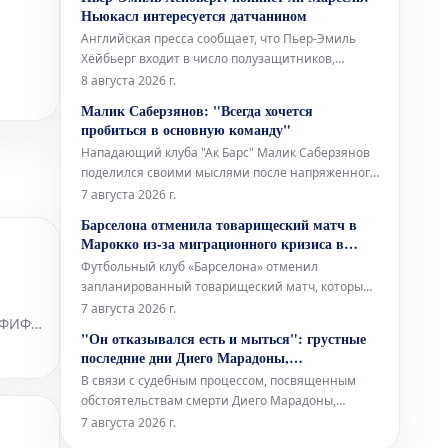
нынешний президент ФИФА занимал пост
Ньюкасл интересуется датчанином
генерального секретаря европейской
Английская пресса сообщает, что Пьер-Эмиль
организации. Это новое дело, которо
Хёйбьерг входит в число полузащитников,
рассматриваемых «Ньюкаслом» для замены
8 августа 2026 г.
Бруно Гимарайнса и Сандро Тонали. Датчанин
Малик Саберзянов: "Всегда хочется
хорошо знаком с Премьер-лигой, выступая за
пробиться в основную команду"
«Саутгемптон» (2016-2020) и «Тоттенхэм» (2020-
Нападающий клуба "Ак Барс" Малик Саберзянов
2024). «Марсель» на гран
поделился своими мыслями после напряженного
матча против команды "Нефтяник", который
7 августа 2026 г.
завершился победой "Ак Барса" со счетом 4:3 по
Барселона отменила товарищеский матч в
буллитам. Саберзянов внес значительный вклад
Марокко из-за миграционного кризиса в
в успех, забросив шайбу в основное время и
Сеуте
Футбольный клуб «Барселона» отменил
точно исполнив послематчевый бу
запланированный товарищеский матч, который
должен был состояться в Танжере, Марокко, 15
7 августа 2026 г.
т ФИФА
августа. Противник команды в этой встрече не
"Он отказывался есть и мыться": грустные
был объявлен. Решение об отмене связано с
последние дни Диего Марадоны,
миграционным кризисом и трагическими
рассказанные его массажистом
В связи с судебным процессом, посвященным
событиями, произошедшими в испанском горо
обстоятельствам смерти Диего Марадоны,
который скончался 25 ноября 2020 года в
7 августа 2026 г.
возрасте всего 60 лет, Николас Таффарель