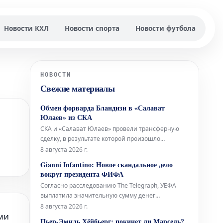
Новости КХЛ
Новости спорта
Новости футбола
НОВОСТИ
Свежие материалы
Обмен форварда Бландизи в «Салават
Юлаев» из СКА
СКА и «Салават Юлаев» провели трансферную
сделку, в результате которой произошло
перемещение игроков между командами.
8 августа 2026 г.
Уфимский клуб получил нападающего Джозефа
Gianni Infantino: Новое скандальное дело
Бландизи, в то время как петербургский клуб
вокруг президента ФИФА
приобрел спортивные права на голкипера
Согласно расследованию The Telegraph, УЕФА
Даниила Тарасова. 32-летний Бландизи выступал
выплатила значительную сумму денег
за
сотруднице, которая, как предполагается, имела
8 августа 2026 г.
ми
отношения с Джанни Инфантино, когда
Пьер-Эмиль Хёйбьерг: покинет ли Марсель?