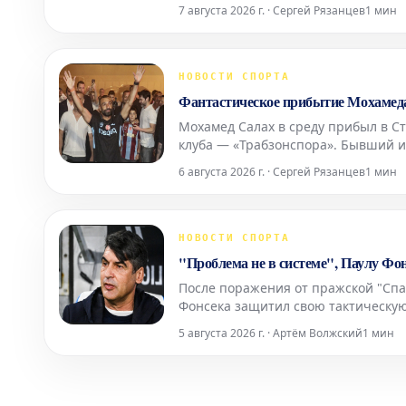
печальных последних днях аргенти
7 августа 2026 г. · Сергей Рязанцев
1 мин
Николас
НОВОСТИ СПОРТА
Фантастическое прибытие Мохамеда
Мохамед Салах в среду прибыл в С
клуба — «Трабзонспора». Бывший и
новыми болельщиками, прежде чем о
6 августа 2026 г. · Сергей Рязанцев
1 мин
впечатляющий
НОВОСТИ СПОРТА
"Проблема не в системе", Паулу Фон
После поражения от пражской "Спар
Фонсека защитил свою тактическую 
правильными. "Лиону" теперь необ
5 августа 2026 г. · Артём Волжский
1 мин
стыковых играх